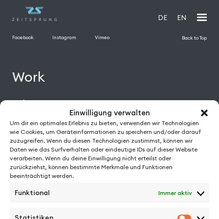
DE
EN
Facebook
Instagram
Vimeo
Back to Top
Work
Directors
Einwilligung verwalten
Um dir ein optimales Erlebnis zu bieten, verwenden wir Technologien
News
wie Cookies, um Geräteinformationen zu speichern und/oder darauf
zuzugreifen. Wenn du diesen Technologien zustimmst, können wir
Daten wie das Surfverhalten oder eindeutige IDs auf dieser Website
About
verarbeiten. Wenn du deine Einwilligung nicht erteilst oder
zurückziehst, können bestimmte Merkmale und Funktionen
beeinträchtigt werden.
Contact
Funktional
Immer aktiv
Statistiken