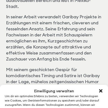
audiovisuellen Bereich und lebt in Mexiko-
Stadt.
In seiner Arbeit verwandelt Garibay Projekte in
Erzählungen mit einem frischen, cleveren und
fesselnden Ansatz. Seine Erfahrung und sein
Fachwissen in der Arbeit mit Schauspielern
ermöglichen es ihm, Kurzgeschichten zu
erzählen, die Konzepte auf attraktive und
effektive Weise zusammenfassen und den
Zuschauer von Anfang bis Ende fesseln.
Mit seinem geschickten Gespür für
komödiantisches Timing und Satire ist Garibay
in der Lage, mühelos zeitgenössischen Humor
in seine Projekte einzubringen.
Einwilligung verwalten
Um dir ein optimales Erlebnis zu bieten, verwenden wir Technologien
Er hat auch ein gutes Gespür für die heutigen
wie Cookies, um Geräteinformationen zu speichern und/oder darauf
gesellschaftlichen Themen und Diskussionen
zuzugreifen. Wenn du diesen Technologien zustimmst, können wir