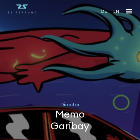
DE
EN
Director
Memo
Garibay