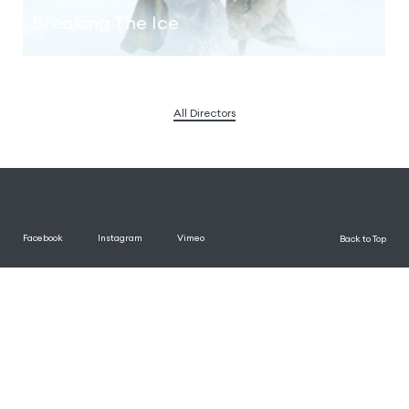
Breaking The Ice
All Directors
Facebook
Instagram
Vimeo
Back to Top
Work
Directors