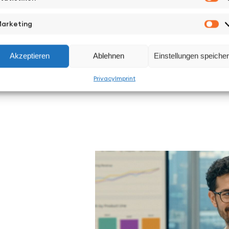
St
arketing
Ma
Akzeptieren
Ablehnen
Einstellungen speiche
Privacy
Imprint