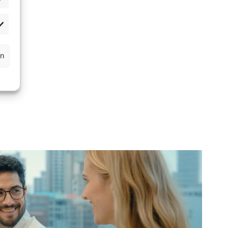
atistiken
rketing
rn