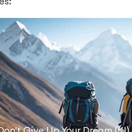
es:
Don't Give Up Your Dream (KI)