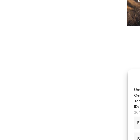
Um 
Ger
Tec
IDs
zur
F
S