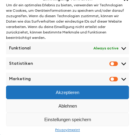
Um dir ein optimales Erlebnis zu bieten, verwenden wir Technologien
erforderlich sind. Wir überprüfen die Erforderlichkeit alle
wie Cookies, um Geräteinformationen zu speichern und/oder darauf
zwei Jahre; Ferner gelten die gesetzlichen
zuzugreifen. Wenn du diesen Technologien zustimmst, können wir
Archivierungspflichten.
Daten wie das Surfverhalten oder eindeutige IDs auf dieser Website
verarbeiten. Wenn du deine Einwilligung nicht erteilst oder
Newsletter
zurückziehst, können bestimmte Merkmale und Funktionen
beeinträchtigt werden.
Mit den nachfolgenden Hinweisen informieren wir Sie über
Funktional
Always active
die Inhalte unseres Newsletters sowie das Anmelde-,
Versand- und das statistische Auswertungsverfahren
sowie Ihre Widerspruchsrechte auf. Indem Sie unseren
Statistiken
Statisti
Newsletter abonnieren, erklären Sie sich mit dem Empfang
und den beschriebenen Verfahren einverstanden.
Marketing
Marketi
Inhalt des Newsletters: Wir versenden Newsletter, E-Mails
und weitere elektronische Benachrichtigungen mit
Akzeptieren
werblichen Informationen (nachfolgend „Newsletter“) nur
mit der Einwilligung der Empfänger oder einer gesetzlichen
Ablehnen
Erlaubnis. Sofern im Rahmen einer Anmeldung zum
Newsletter dessen Inhalte konkret umschrieben werden,
Einstellungen speichern
sind sie für die Einwilligung der Nutzer maßgeblich. Im
Übrigen enthalten unsere Newsletter Informationen zu
Privacy
Imprint