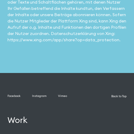
oder Texte und Schaltflächen gehören, mit denen Nutzer
Ihr Gefallen betreffend die Inhalte kundtun, den Verfassern
der Inhalte oder unsere Beiträge abonnieren können. Sofern
die Nutzer Mitglieder der Plattform Xing sind, kann Xing den
Aufruf der o.g. Inhalte und Funktionen den dortigen Profilen
der Nutzer zuordnen. Datenschutzerklärung von Xing:
https://www.xing.com/app/share?op=data_protection.
Facebook
Instagram
Vimeo
Back to Top
Work