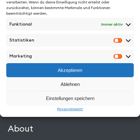
verarbeiten. Wenn du deine Einwilligung nicht erteilst oder
See More from
zurückziehst, können bestimmte Merkmale und Funktionen
beeinträchtigt werden.
Funktional
Immer aktiv
Statistiken
Statisti
Facebook
Instagram
Vimeo
Back to Top
Marketing
Marketi
Akzeptieren
Work
Ablehnen
Directors
Einstellungen speichern
News
Privacy
Imprint
About