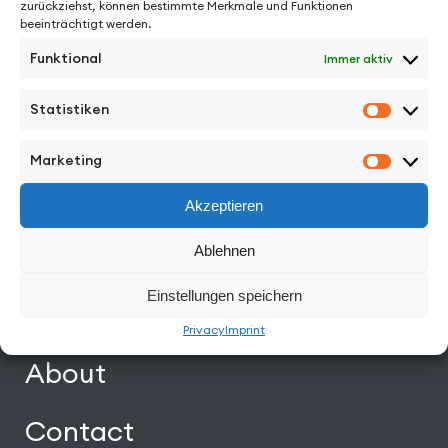
zurückziehst, können bestimmte Merkmale und Funktionen
beeinträchtigt werden.
Funktional
Immer aktiv
Statistiken
Statisti
Facebook
Instagram
Vimeo
Back to Top
Marketing
Marketi
Work
Akzeptieren
Directors
Ablehnen
Einstellungen speichern
News
Privacy
Imprint
About
Contact