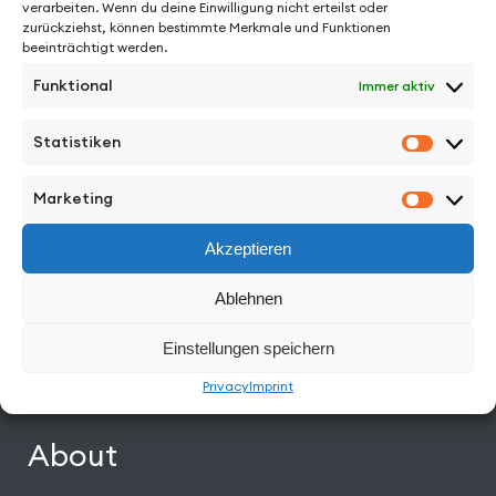
verarbeiten. Wenn du deine Einwilligung nicht erteilst oder
See More from
zurückziehst, können bestimmte Merkmale und Funktionen
beeinträchtigt werden.
Funktional
Immer aktiv
Statistiken
Statisti
Facebook
Instagram
Vimeo
Back to Top
Marketing
Marketi
Akzeptieren
Work
Ablehnen
Directors
Einstellungen speichern
News
Privacy
Imprint
About