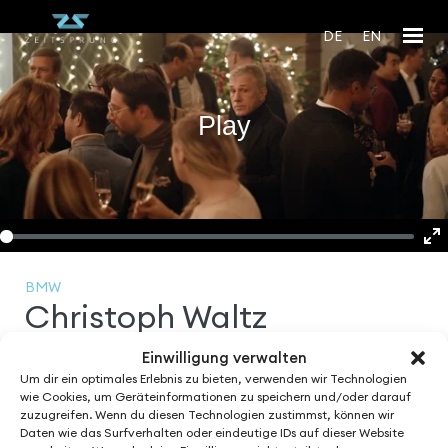
DE
EN
Play
En
fu
BMW
Christoph Waltz
Einwilligung verwalten
Directed by:
Um dir ein optimales Erlebnis zu bieten, verwenden wir Technologien
Jens Schillmöller
wie Cookies, um Geräteinformationen zu speichern und/oder darauf
zuzugreifen. Wenn du diesen Technologien zustimmst, können wir
Daten wie das Surfverhalten oder eindeutige IDs auf dieser Website