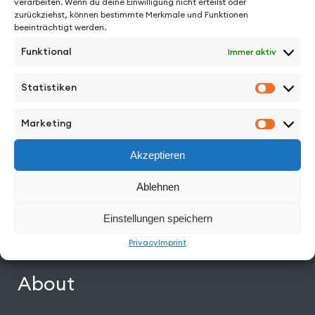
verarbeiten. Wenn du deine Einwilligung nicht erteilst oder
See More from Jens Schillmöller
zurückziehst, können bestimmte Merkmale und Funktionen
beeinträchtigt werden.
Funktional
Immer aktiv
Statistiken
Statisti
Facebook
Instagram
Vimeo
Back to Top
Marketing
Marketi
Akzeptieren
Work
Ablehnen
Directors
Einstellungen speichern
News
Privacy
Imprint
About