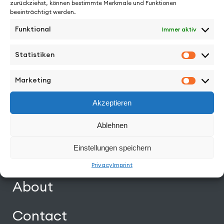
zurückziehst, können bestimmte Merkmale und Funktionen
beeinträchtigt werden.
Funktional
Immer aktiv
Statistiken
Statisti
Facebook
Instagram
Vimeo
Back to Top
Marketing
Marketi
Work
Akzeptieren
Directors
Ablehnen
Einstellungen speichern
News
Privacy
Imprint
About
Contact