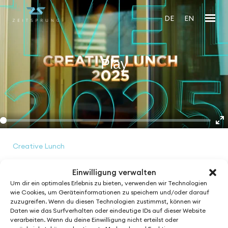
DE
EN
Play
En
fu
Creative Lunch
Year:
Einwilligung verwalten
2025
Um dir ein optimales Erlebnis zu bieten, verwenden wir Technologien
wie Cookies, um Geräteinformationen zu speichern und/oder darauf
zuzugreifen. Wenn du diesen Technologien zustimmst, können wir
Daten wie das Surfverhalten oder eindeutige IDs auf dieser Website
See More from
verarbeiten. Wenn du deine Einwilligung nicht erteilst oder