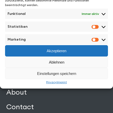
zurückziehst, können bestimmte Merkmale und Funktionen
beeinträchtigt werden.
Funktional
Immer aktiv
Statistiken
Facebook
Instagram
Vimeo
Back to Top
Statisti
Marketing
Marketi
Work
Akzeptieren
Directors
Ablehnen
Einstellungen speichern
News
Privacy
Imprint
About
Contact