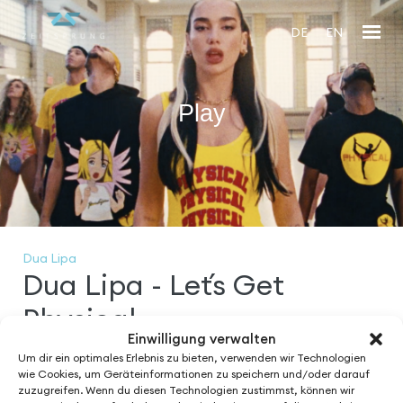
DE
EN
Play
En
fu
Dua Lipa
Dua Lipa - Let´s Get
Physical
Einwilligung verwalten
Um dir ein optimales Erlebnis zu bieten, verwenden wir Technologien
Directed by:
wie Cookies, um Geräteinformationen zu speichern und/oder darauf
Daniel Carberry
zuzugreifen. Wenn du diesen Technologien zustimmst, können wir