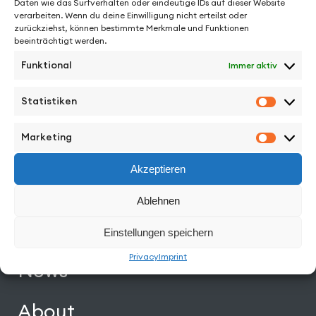
Daten wie das Surfverhalten oder eindeutige IDs auf dieser Website
verarbeiten. Wenn du deine Einwilligung nicht erteilst oder
zurückziehst, können bestimmte Merkmale und Funktionen
See More from Daniel Carberry
beeinträchtigt werden.
Funktional
Immer aktiv
Statistiken
Statisti
Facebook
Instagram
Vimeo
Back to Top
Marketing
Marketi
Akzeptieren
Work
Ablehnen
Directors
Einstellungen speichern
Privacy
Imprint
News
About