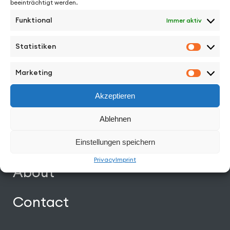
beeinträchtigt werden.
Funktional
Immer aktiv
Facebook
Instagram
Vimeo
Back to Top
Statistiken
Statisti
Marketing
Marketi
Work
Akzeptieren
Directors
Ablehnen
News
Einstellungen speichern
Privacy
Imprint
About
Contact