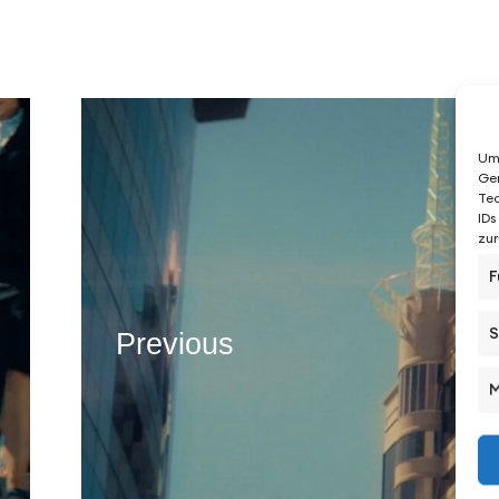
Um 
Ger
Tec
IDs
zur
F
S
Previous
M