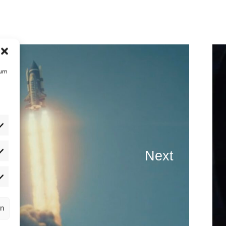
 um
Next
atistiken
rketing
rn