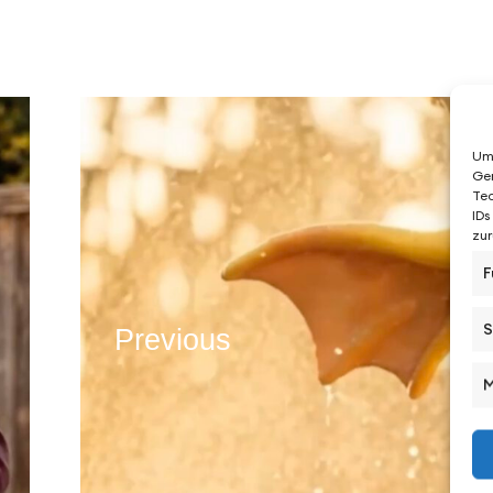
Um 
Ger
Tec
IDs
zur
F
S
Previous
M