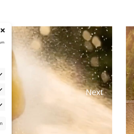
 um
Next
atistiken
rketing
rn