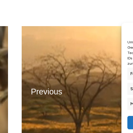
Um 
Ger
Tec
IDs
zur
F
S
Previous
M