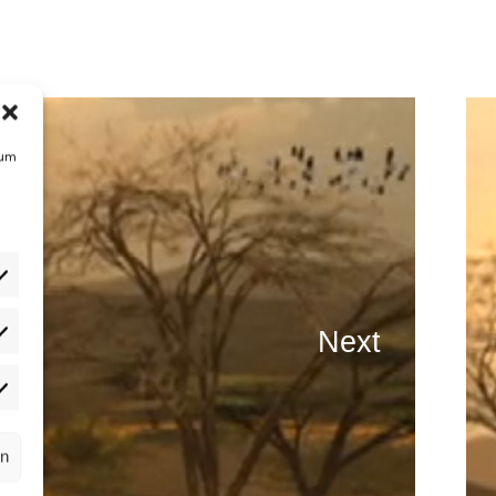
 um
Next
atistiken
rketing
rn