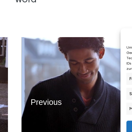
Um 
Ger
Tec
IDs
zur
F
S
Previous
M