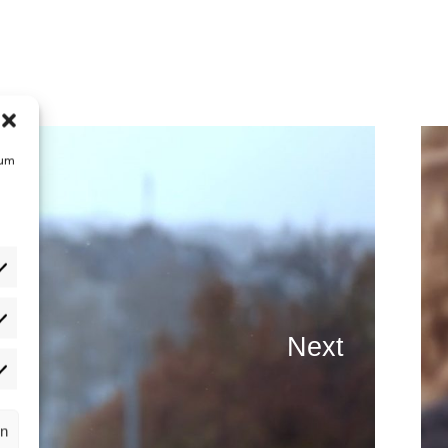
 um
atistiken
Next
rketing
rn