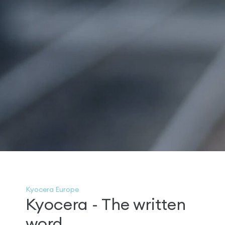
Kyocera Europe
Kyocera - The written
word