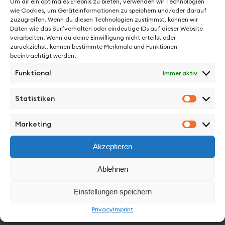
Um dir ein optimales Erlebnis zu bieten, verwenden wir Technologien
wie Cookies, um Geräteinformationen zu speichern und/oder darauf
zuzugreifen. Wenn du diesen Technologien zustimmst, können wir
Daten wie das Surfverhalten oder eindeutige IDs auf dieser Website
verarbeiten. Wenn du deine Einwilligung nicht erteilst oder
zurückziehst, können bestimmte Merkmale und Funktionen
beeinträchtigt werden.
Funktional
Immer aktiv
See More from
Statistiken
Statisti
Marketing
Marketi
Akzeptieren
Facebook
Instagram
Vimeo
Back to Top
Ablehnen
Work
Einstellungen speichern
Privacy
Imprint
Directors