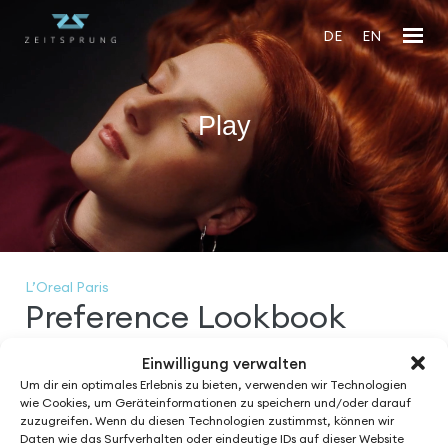
DE
EN
Play
En
fu
L’Oreal Paris
Preference Lookbook
Einwilligung verwalten
Um dir ein optimales Erlebnis zu bieten, verwenden wir Technologien
wie Cookies, um Geräteinformationen zu speichern und/oder darauf
zuzugreifen. Wenn du diesen Technologien zustimmst, können wir
Daten wie das Surfverhalten oder eindeutige IDs auf dieser Website