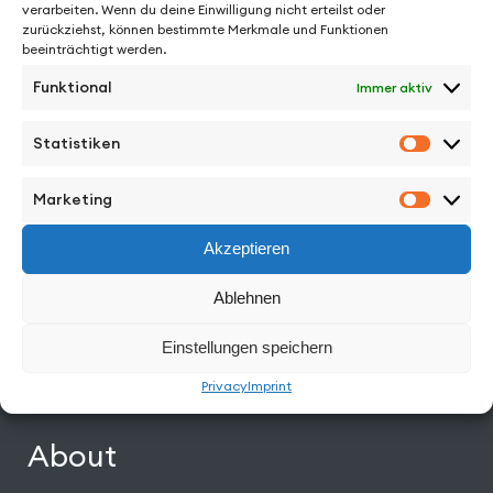
verarbeiten. Wenn du deine Einwilligung nicht erteilst oder
See More from
zurückziehst, können bestimmte Merkmale und Funktionen
beeinträchtigt werden.
Funktional
Immer aktiv
Statistiken
Statisti
Facebook
Instagram
Vimeo
Back to Top
Marketing
Marketi
Akzeptieren
Work
Ablehnen
Directors
Einstellungen speichern
News
Privacy
Imprint
About