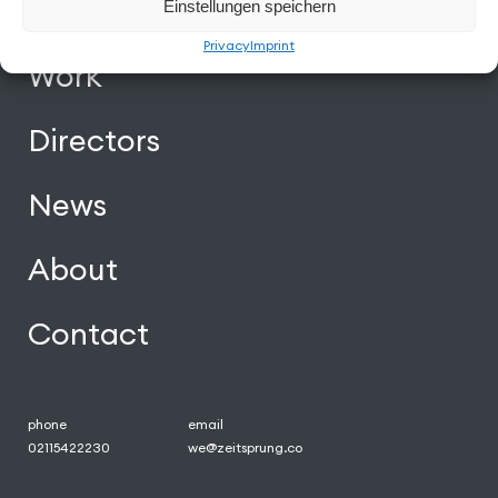
Einstellungen speichern
Privacy
Imprint
Work
Directors
News
About
Contact
phone
email
02115422230
we@zeitsprung.co