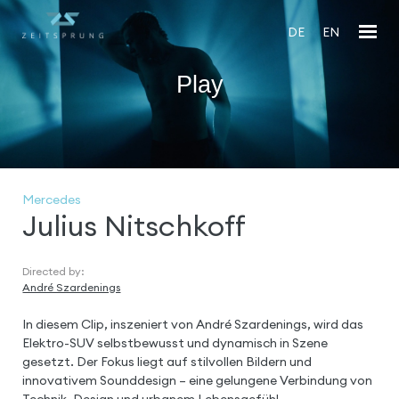
DE
EN
Play
En
fu
Mercedes
Julius Nitschkoff
Directed by:
André Szardenings
In diesem Clip, inszeniert von André Szardenings, wird das
Elektro-SUV selbstbewusst und dynamisch in Szene
gesetzt. Der Fokus liegt auf stilvollen Bildern und
innovativem Sounddesign – eine gelungene Verbindung von