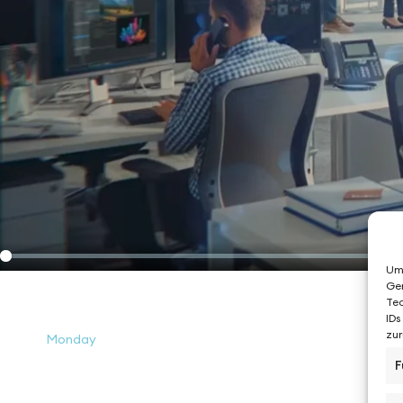
Um 
Ger
Tec
IDs
zur
Monday
F