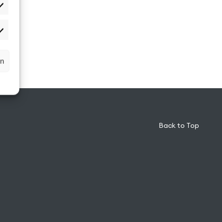
atistiken
rketing
rn
Back to Top