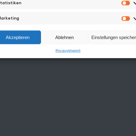
tatistiken
St
See More from
arketing
Ma
Akzeptieren
Ablehnen
Einstellungen speiche
Privacy
Imprint