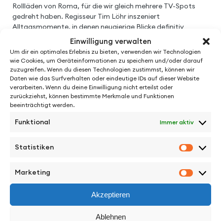
Rollläden von Roma, für die wir gleich mehrere TV-Spots
gedreht haben. Regisseur Tim Löhr inszeniert
Alltagsmomente, in denen neugierige Blicke definitiv
unerwünscht sind. Gedreht am Starnberger See, wurden die
Einwilligung verwalten
Spots mit dem Red Dot Award, dem WorldMedia Award
Um dir ein optimales Erlebnis zu bieten, verwenden wir Technologien
und dem German Brand Award ausgezeichnet.
wie Cookies, um Geräteinformationen zu speichern und/oder darauf
zuzugreifen. Wenn du diesen Technologien zustimmst, können wir
Daten wie das Surfverhalten oder eindeutige IDs auf dieser Website
verarbeiten. Wenn du deine Einwilligung nicht erteilst oder
zurückziehst, können bestimmte Merkmale und Funktionen
beeinträchtigt werden.
Funktional
Immer aktiv
Statistiken
Statisti
Marketing
See More Work
Marketi
Akzeptieren
Ablehnen