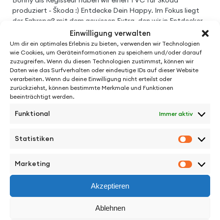
Bonny als Regisseur haben wir einen TVC für Škoda
produziert - Škoda :) Entdecke Dein Happy. Im Fokus liegt
der Fahrspaß mit dem gewissen Extra, den wir in Entdecker
Momenten festgehalten haben. Wir hatten viel Spaß bei
Einwilligung verwalten
den Dreharbeiten und sind happy ;) mit den Ergebnissen.
Um dir ein optimales Erlebnis zu bieten, verwenden wir Technologien
wie Cookies, um Geräteinformationen zu speichern und/oder darauf
zuzugreifen. Wenn du diesen Technologien zustimmst, können wir
Daten wie das Surfverhalten oder eindeutige IDs auf dieser Website
verarbeiten. Wenn du deine Einwilligung nicht erteilst oder
zurückziehst, können bestimmte Merkmale und Funktionen
beeinträchtigt werden.
Funktional
Immer aktiv
Statistiken
Statisti
See More Work
Marketing
Marketi
Akzeptieren
Ablehnen