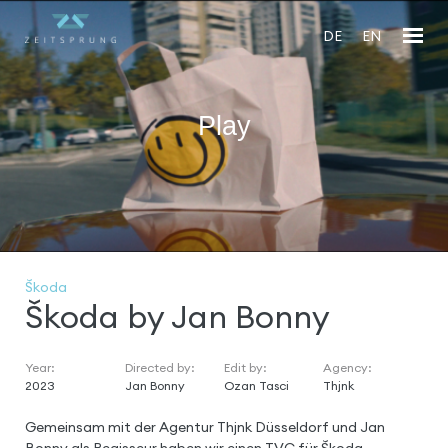
DE
EN
Play
En
fu
Škoda
Škoda by Jan Bonny
Year:
Directed by:
Edit by:
Agency:
2023
Jan Bonny
Ozan Tasci
Thjnk
Gemeinsam mit der Agentur Thjnk Düsseldorf und Jan