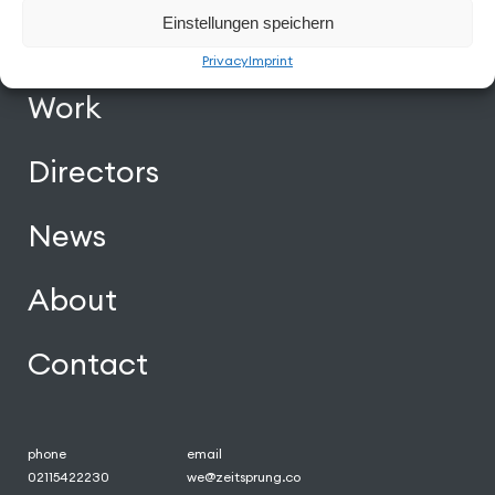
Facebook
Instagram
Vimeo
Back to Top
Einstellungen speichern
Privacy
Imprint
Work
Directors
News
About
Contact
phone
email
02115422230
we@zeitsprung.co