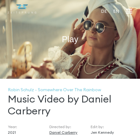
DE
EN
Play
En
fu
Robin Schulz - Somewhere Over The Rainbow
Music Video by Daniel
Carberry
Year:
Directed by:
Edit by:
2021
Daniel Carberry
Jen Kennedy