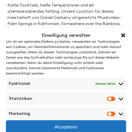
Kühle Cocktails, heiße Temperaturen und ein
atemberaubendes Setting. Unsere Location für dieses
meisterhaft von Daniel Carberry umgesetzte Musikvideo:
Palm Springs in Kalifornien. Somewhere over the Rainbow,
der unvergesslichen Hit von Israel Kamakawiwo’ole, wurde
Einwilligung verwalten
als Rework von den Top Stars Robin Schulz und Alle Farben
Um dir ein optimales Erlebnis zu bieten, verwenden wir Technologien
neu aufgelegt. Holt euch einen Drink, drückt auf Play und
wie Cookies, um Geräteinformationen zu speichern und/oder darauf
lasst die Sonne rein.
zuzugreifen. Wenn du diesen Technologien zustimmst, können wir
Daten wie das Surfverhalten oder eindeutige IDs auf dieser Website
verarbeiten. Wenn du deine Einwilligung nicht erteilst oder
zurückziehst, können bestimmte Merkmale und Funktionen
beeinträchtigt werden.
Funktional
Immer aktiv
Statistiken
Statisti
Marketing
Marketi
See More Work
Akzeptieren