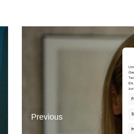
Um 
Ger
Tec
IDs
zur
F
S
Previous
M