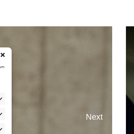
 um
Next
atistiken
rketing