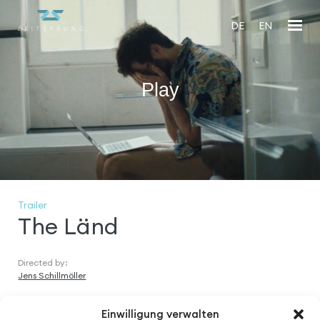
DE
EN
Play
En
fu
Trailer
The Länd
Directed by:
Jens Schillmöller
Einwilligung verwalten