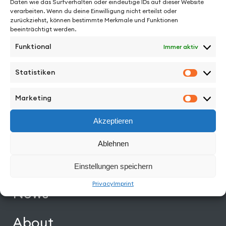
Daten wie das Surfverhalten oder eindeutige IDs auf dieser Website
verarbeiten. Wenn du deine Einwilligung nicht erteilst oder
zurückziehst, können bestimmte Merkmale und Funktionen
See More from Daniel Carberry
beeinträchtigt werden.
Funktional
Immer aktiv
Statistiken
Statisti
Facebook
Instagram
Vimeo
Back to Top
Marketing
Marketi
Akzeptieren
Work
Ablehnen
Directors
Einstellungen speichern
Privacy
Imprint
News
About