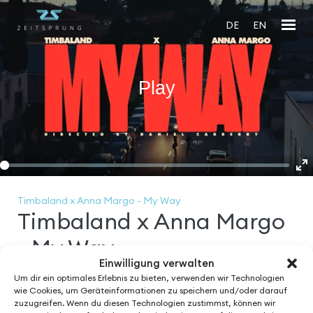
DE
EN
Play
En
fu
Timbaland x Anna Margo - My Way
Timbaland x Anna Margo
- My Way
Einwilligung verwalten
Um dir ein optimales Erlebnis zu bieten, verwenden wir Technologien
Year:
Directed by:
wie Cookies, um Geräteinformationen zu speichern und/oder darauf
2023
Daniel Carberry
zuzugreifen. Wenn du diesen Technologien zustimmst, können wir