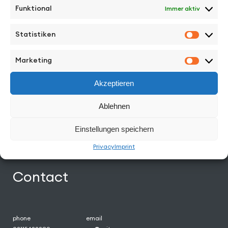
Funktional
Immer aktiv
Facebook
Instagram
Vimeo
Back to Top
Statistiken
Statisti
Work
Marketing
Marketi
Akzeptieren
Directors
Ablehnen
News
Einstellungen speichern
About
Privacy
Imprint
Contact
phone
email