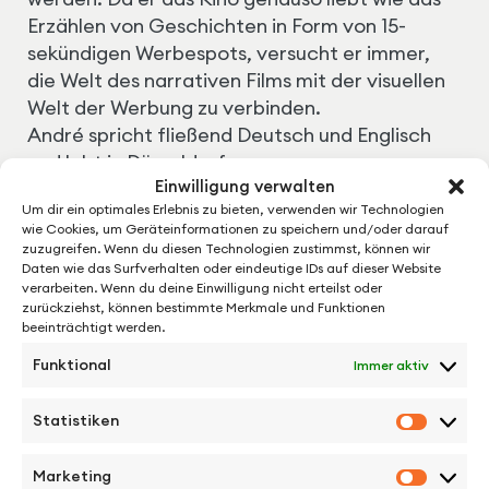
Erzählen von Geschichten in Form von 15-
sekündigen Werbespots, versucht er immer,
die Welt des narrativen Films mit der visuellen
Welt der Werbung zu verbinden.
André spricht fließend Deutsch und Englisch
und lebt in Düsseldorf.
Einwilligung verwalten
Um dir ein optimales Erlebnis zu bieten, verwenden wir Technologien
Homepage
wie Cookies, um Geräteinformationen zu speichern und/oder darauf
zuzugreifen. Wenn du diesen Technologien zustimmst, können wir
Daten wie das Surfverhalten oder eindeutige IDs auf dieser Website
verarbeiten. Wenn du deine Einwilligung nicht erteilst oder
zurückziehst, können bestimmte Merkmale und Funktionen
beeinträchtigt werden.
Work
Funktional
Immer aktiv
André Szardenings directed
Movies:
Statistiken
Statisti
Marketing
Marketi