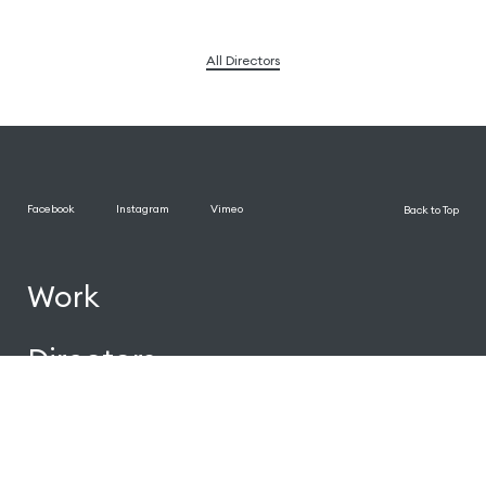
All Directors
Facebook
Instagram
Vimeo
Back to Top
Work
Directors
News
About