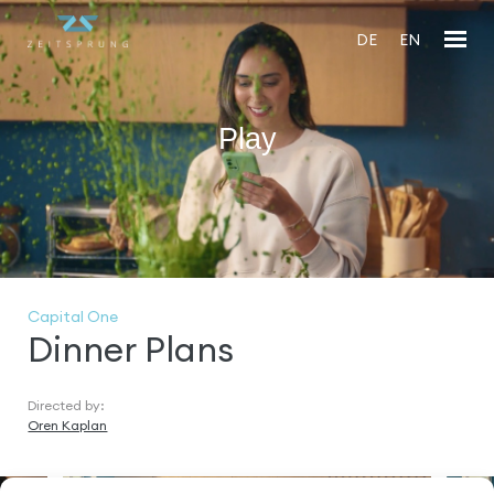
DE
EN
Play
En
fu
Capital One
Dinner Plans
Directed by:
Oren Kaplan