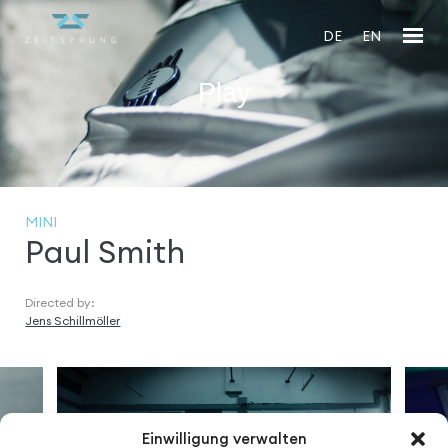
DE
EN
Play
En
fu
MINI
Paul Smith
Directed by:
Jens Schillmöller
Einwilligung verwalten