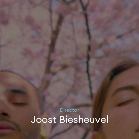
Director
Joost Biesheuvel