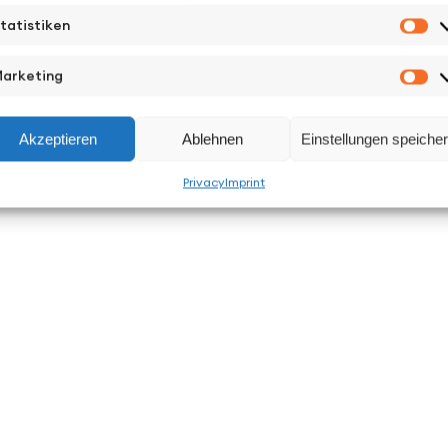
tatistiken
St
arketing
Ma
Akzeptieren
Ablehnen
Einstellungen speiche
Privacy
Imprint