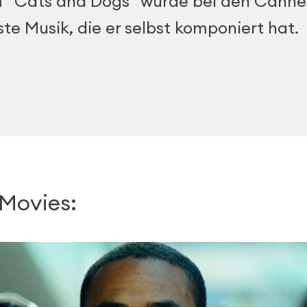
 "Cats and Dogs" wurde bei den Cannes 
te Musik, die er selbst komponiert hat.
 Movies: