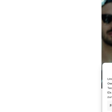
Um 
Ger
Tec
IDs
zur
F